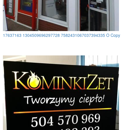
17637163 1304509696297728 7582431067037394335 O Copy