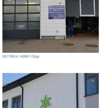
20170914 142801 Copy