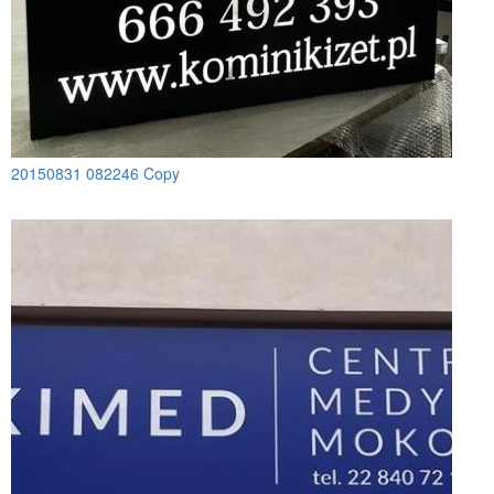
20150831 082246 Copy