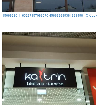
15068290 1163287957086570 4566866893818694981 O Copy