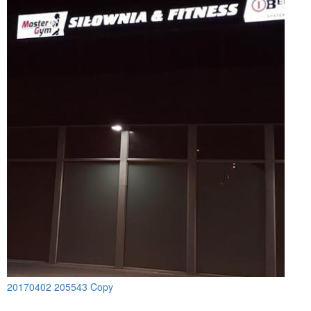
20170402 205543 Copy