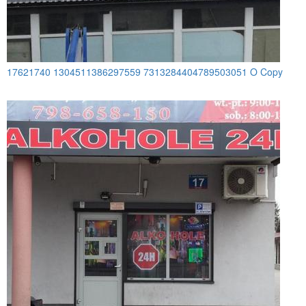
17621740 1304511386297559 7313284404789503051 O Copy