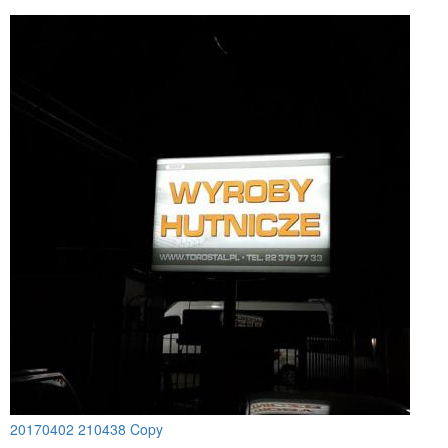
20170402 210438 Copy