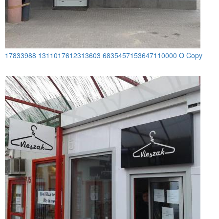
17833988 1311017612313603 6835457153647110000 O Copy