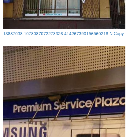
13887038 1078087072273326 414267390156560216 N Copy