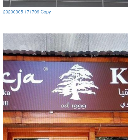
20200305 171709 Copy