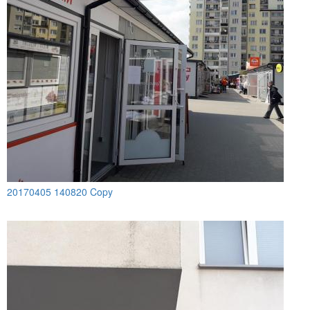
20170405 140820 Copy