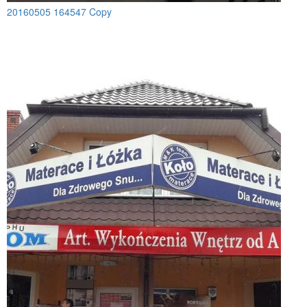
20160505 164547 Copy