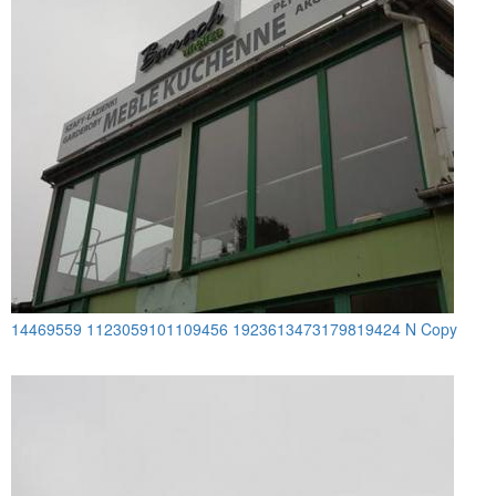
14469559 1123059101109456 1923613473179819424 N Copy