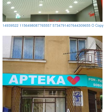
14939522 1156498087765557 5734791407644309655 O Copy