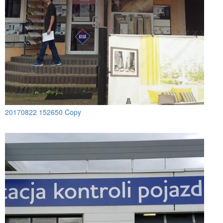
20170822 152650 Copy