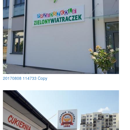
20170808 114733 Copy