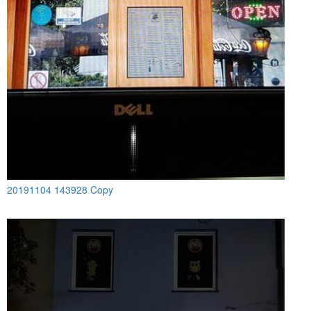
20191104 143928 Copy