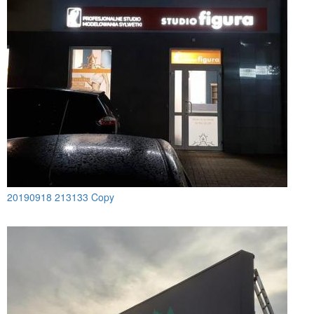
20190918 213133 Copy