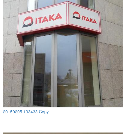
20150205 133433 Copy