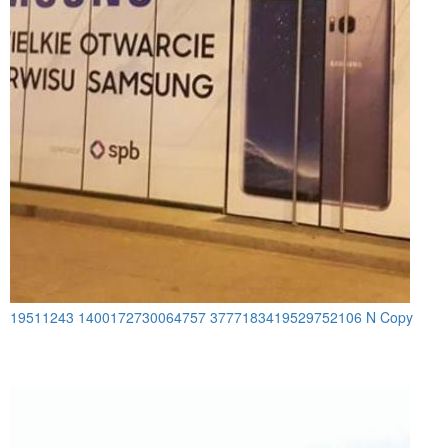
19511243 1400172730064757 3777183419529752106 N Copy