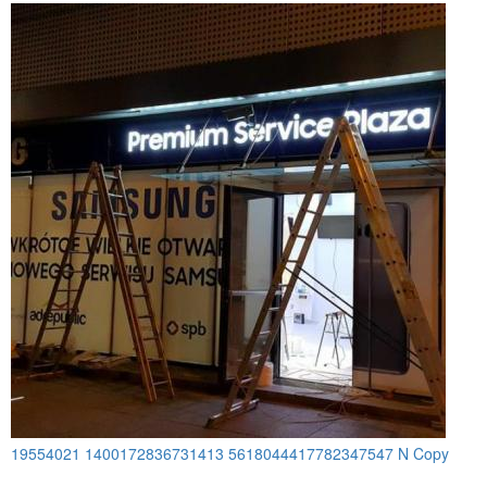
19554021 1400172836731413 5618044417782347547 N Copy