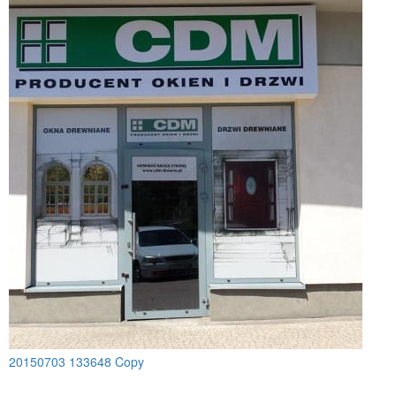
20150703 133648 Copy