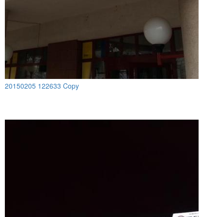
20150205 122633 Copy