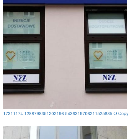
17311174 1288798351202196 5436319706211525835 O Copy