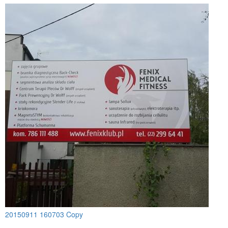
20150911 160703 Copy