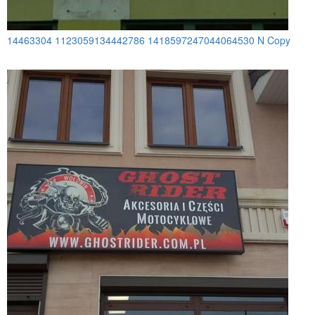
14463304 1123059134442786 1418597247044064530 N Copy